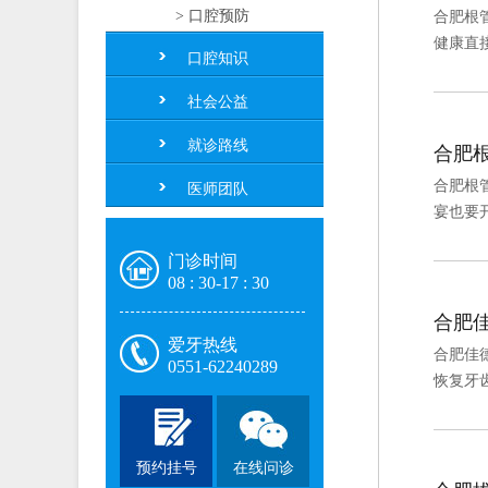
> 口腔预防
合肥根
健康直
口腔知识
社会公益
就诊路线
合肥
合肥根
医师团队
宴也要
门诊时间
08 : 30-17 : 30
合肥
爱牙热线
合肥佳
0551-62240289
恢复牙
预约挂号
在线问诊