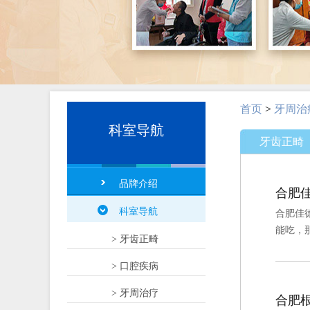
首页
>
牙周治
科室导航
牙齿正畸
品牌介绍
合肥
科室导航
合肥佳
能吃，
> 牙齿正畸
> 口腔疾病
> 牙周治疗
合肥