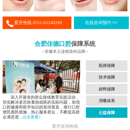
爱牙热线 0551-62240289
在线咨询预约 >>
合肥佳德口腔
保障系统
--安徽本土连锁齿科品牌--
医师保障
技术保障
材料保障
深入开展党的群众路线教育实践活动，
消毒体系
切实解决老百姓看病就医的实际问题，加强
口腔健康和医学知识的宣传普及，推行口腔
便民惠民措施，热心服务群众，不断提高群
公益保障
众满意度...
点击查看》
爱牙咨询热线