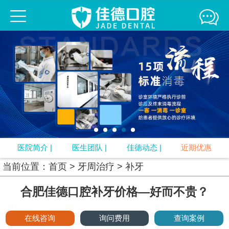
佳德口腔连锁
佳德简介
医生团队
来院路线
媒体报道
精彩互动
牙齿正畸
牙齿修复
口腔疾病
牙周治疗
口腔预防
视频中心
专题
口腔知识
医院简介
|
医生团队
|
佳德动态
|
近期优惠
当前位置：
首页
>
牙周治疗
>
补牙
合肥佳德口腔补牙价格—好而不贵？
在线咨询
询问费用
查询案例