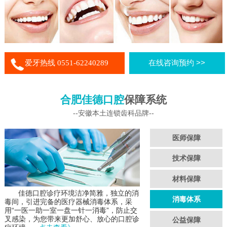
爱牙热线 0551-62240289
在线咨询预约 >>
合肥佳德口腔
保障系统
--安徽本土连锁齿科品牌--
医师保障
技术保障
材料保障
佳德口腔诊疗环境洁净简雅，独立的消
消毒体系
毒间，引进完备的医疗器械消毒体系，采
用“一医一助一室一盘一针一消毒”，防止交
叉感染，为您带来更加舒心、放心的口腔诊
公益保障