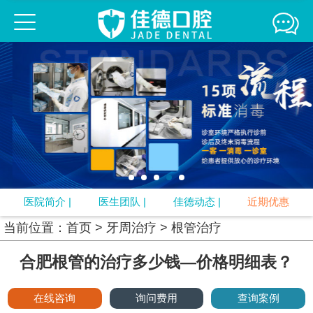
佳德口腔连锁
佳德简介
医生团队
来院路线
媒体报道
精彩互动
牙齿正畸
牙齿修复
口腔疾病
牙周治疗
口腔预防
视频中心
专题
口腔知识
医院简介
|
医生团队
|
佳德动态
|
近期优惠
当前位置：
首页
>
牙周治疗
>
根管治疗
合肥根管的治疗多少钱—价格明细表？
在线咨询
询问费用
查询案例