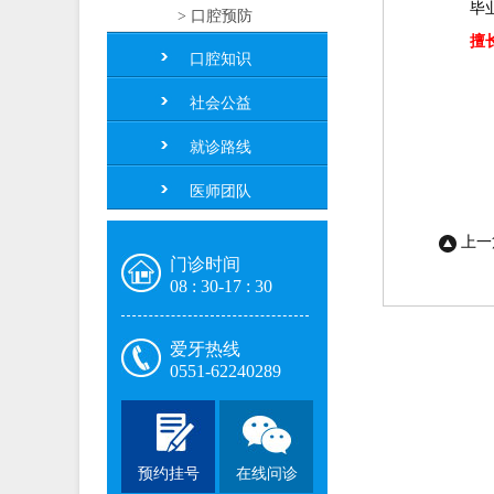
毕业于
> 口腔预防
擅
口腔知识
社会公益
就诊路线
医师团队
上一
门诊时间
08 : 30-17 : 30
爱牙热线
0551-62240289
预约挂号
在线问诊