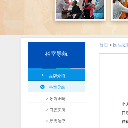
首页
>
医生团
科室导航
品牌介绍
科室导航
> 牙齿正畸
个
> 口腔疾病
口腔
> 牙周治疗
佳德