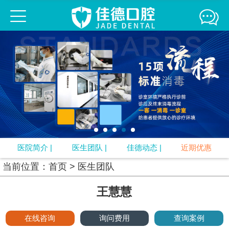
佳德口腔连锁
佳德简介
医生团队
来院路线
媒体报道
精彩互动
牙齿正畸
牙齿修复
口腔疾病
牙周治疗
口腔预防
视频中心
专题
口腔知识
医院简介
|
医生团队
|
佳德动态
|
近期优惠
当前位置：
首页
>
医生团队
王慧慧
在线咨询
询问费用
查询案例