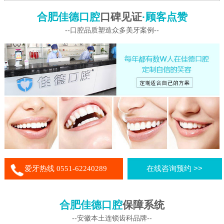
合肥佳德口腔
口碑见证
·顾客点赞
--口腔品质塑造众多美牙案例--
爱牙热线 0551-62240289
在线咨询预约 >>
合肥佳德口腔
保障系统
--安徽本土连锁齿科品牌--