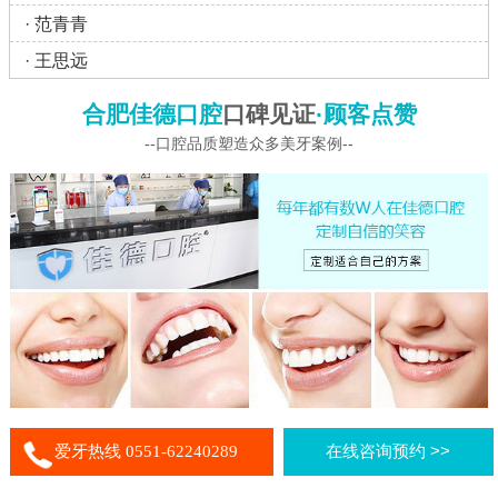
·
范青青
·
王思远
合肥佳德口腔
口碑见证
·顾客点赞
--口腔品质塑造众多美牙案例--
爱牙热线 0551-62240289
在线咨询预约 >>