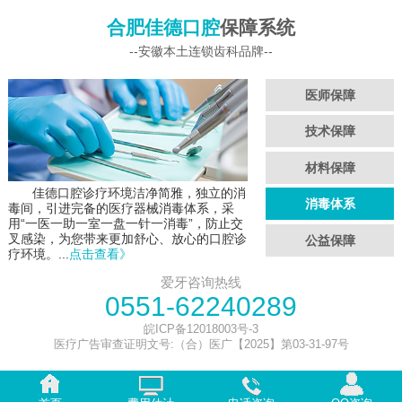
合肥佳德口腔
保障系统
--安徽本土连锁齿科品牌--
医师保障
技术保障
材料保障
佳德口腔诊疗环境洁净简雅，独立的消
消毒体系
毒间，引进完备的医疗器械消毒体系，采
用“一医一助一室一盘一针一消毒”，防止交
叉感染，为您带来更加舒心、放心的口腔诊
公益保障
疗环境。...
点击查看》
爱牙咨询热线
0551-62240289
皖ICP备12018003号-3
医疗广告审查证明文号:（合）医广【2025】第03-31-97号