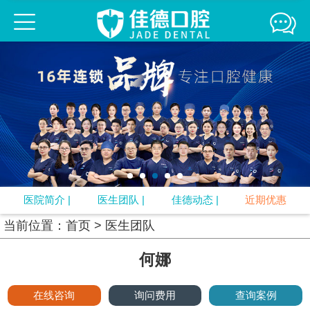
佳德口腔连锁
佳德简介
医生团队
来院路线
媒体报道
精彩互动
牙齿正畸
牙齿修复
口腔疾病
牙周治疗
口腔预防
视频中心
专题
口腔知识
医院简介
|
医生团队
|
佳德动态
|
近期优惠
当前位置：
首页
>
医生团队
何娜
在线咨询
询问费用
查询案例