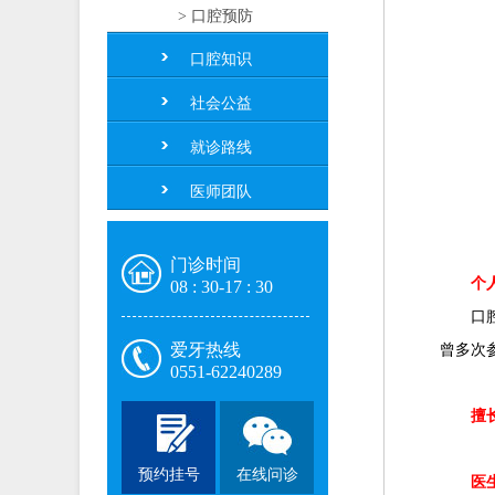
> 口腔预防
口腔知识
社会公益
就诊路线
医师团队
门诊时间
个人
08 : 30-17 : 30
口腔全
爱牙热线
曾多次
0551-62240289
擅
预约挂号
在线问诊
医