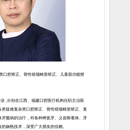
类口腔矫正、骨性错颌畸形矫正、儿童肌功能矫
口腔学院毕业 ,分别在江西、福建口腔医疗机构任职主治医
各类疑难复杂类口腔矫正、骨性错颌畸形矫正、复
体牙髓病的治疗，对各种烤瓷牙、义齿附着体、牙
有的娴熟技术，深受广大朋友的信赖。