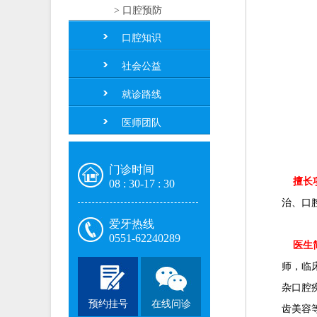
> 口腔预防
口腔知识
社会公益
就诊路线
医师团队
门诊时间
擅长
08 : 30-17 : 30
治、口
爱牙热线
0551-62240289
医生
师，临
杂口腔
预约挂号
在线问诊
齿美容