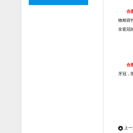
合
物相容
全瓷冠
合
牙冠，
上一