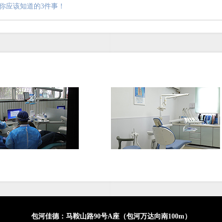
你应该知道的3件事！
包河佳德：马鞍山路90号A座（包河万达向南100m）