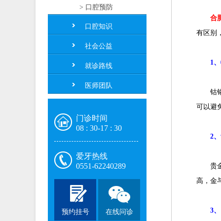
> 口腔预防
合
口腔知识
有区别
社会公益
1、
就诊路线
医师团队
钴铬合
可以避
门诊时间
08 : 30-17 : 30
2
爱牙热线
0551-62240289
贵金属
高，金
3
预约挂号
在线问诊