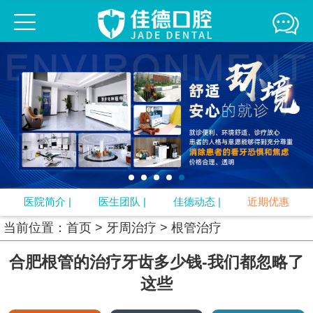
佳德口腔连锁
佳德简介
医生团队
来院路线
媒体报道
精彩互动
牙齿正畸
牙齿修复
口腔疾病
牙周治疗
口腔预防
视频中心
专题
口腔知识
医院简介
|
医生团队
|
佳德动态
|
近期优惠
当前位置：
首页
>
牙周治疗
>
根管治疗
合肥根管的治疗牙齿多少钱-我们都忽略了
这些